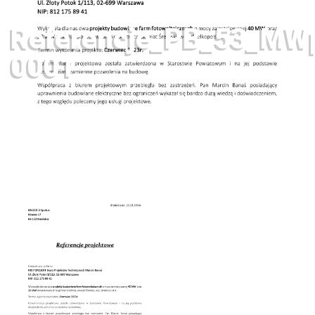
Referencje_PB_53_MW
0001